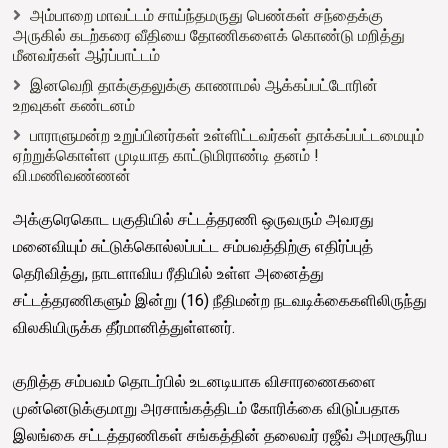
அம்பாறை மாவட்டம் சாய்ந்தமருது பெண்கள் சந்தைக்கு
அருகில் கடற்கரை வீதியை தோணிகளைக் கொண்டு மறித்து
மீனவர்கள் ஆர்ப்பாட்டம்
இனவெறி தாக்குதலுக்கு காணாமல் ஆக்கப்பட்டோரின்
உறவுகள் கண்டனம்
பாராளுமன்ற உறுப்பினர்கள் உள்ளிட்டவர்கள் தாக்கப்பட்டமையும்
ஏற்றுக்கொள்ள முடியாத காட்டுமிராண்டி தனம் !
வி.மணிவண்ணன்
அக்குரெகொட பகுதியில் சட்டத்தரணி ஒருவரும் அவரது
மனைவியும் சுட்டுக்கொல்லப்பட்ட சம்பவத்திற்கு எதிர்ப்புத்
தெரிவித்து, நாடளாவிய ரீதியில் உள்ள அனைத்து
சட்டத்தரணிகளும் இன்று (16) நீதிமன்ற நடவடிக்கைகளிலிருந்து
விலகியிருக்க தீர்மானித்துள்ளனர்.
குறித்த சம்பவம் தொடர்பில் உடனடியாக விசாரணைகளை
முன்னெடுக்குமாறு அரசாங்கத்திடம் கோரிக்கை விடுப்பதாக
இலங்கை சட்டத்தரணிகள் சங்கத்தின் தலைவர் ரஜீவ் அமரசூரிய