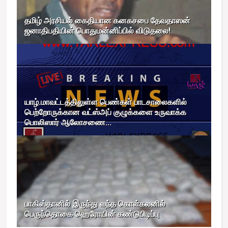
தமிழ் அரசியல் கைதியான கனகசபை தேவதாஸன்
ஜனாதிபதியின் பொதுமன்னிப்பில் விடுதலை!
யாழ்.மாவட்டத்திலுள்ள பெண்கள் பாடசாலைகளில்
பெற்றோருக்கான வட்ஸ்அப் குழுக்களை உருவாக்க
பொலிஸார் ஆலோசணை...
பாகிஸ்தானில் இருந்து வந்த கொள்கலனில்
பெருந்தொகை ஹெரோயின் கண்டுபிடிப்பு