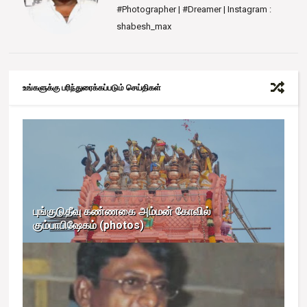
#Photographer | #Dreamer | Instagram :
shabesh_max
உங்களுக்கு பரிந்துரைக்கப்படும் செய்திகள்
புங்குடுதீவு கண்ணகை அம்மன் கோவில்
கும்பாபிஷேகம் (photos)