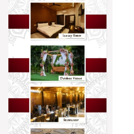
Trending
நிர்ணயிக்கப்பட்ட திகதிகளில் பரீட்சைகள்
நடைபெறும் - ஆணையாளர் நாயகம்