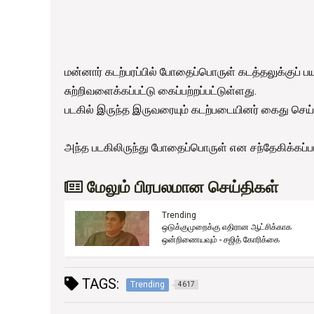
மன்னார் கடற்பரப்பில் போதைப்பொருள் கடத்தலுக்குப் 
சுற்றிவளைக்கப்பட்டு கைப்பற்றப்பட்டுள்ளது.
படகில் இருந்த இருவரையும் கடற்படையினர் கைது செய்
அந்த படகிலிருந்து போதைப்பொருள் என சந்தேகிக்கப்பட
மேலும் பிரபலமான செய்திகள்
Trending
ஒடுக்குமுறைக்கு எதிரான ஆட்சிக்காக
ுது!
ஒன்றிணையவும் - சஜித் கோரிக்கை
TAGS:
Trending
4617