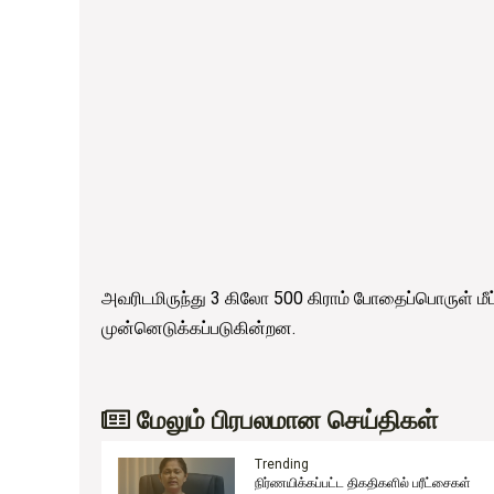
அவரிடமிருந்து 3 கிலோ 500 கிராம் போதைப்பொருள் மீட
முன்னெடுக்கப்படுகின்றன.
மேலும் பிரபலமான செய்திகள்
Trending
ைகள்
மின்சாரத்தை சிக்கனமாக பயன்படுத்தவும்