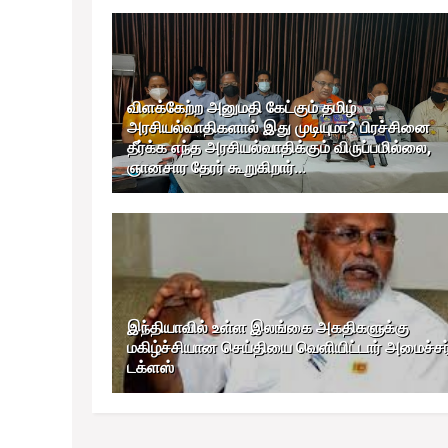
விளக்கேற்ற அனுமதி கேட்கும் தமிழ்
அரசியல்வாதிகளால் இது முடியுமா? பிரச்சினை
தீர்க்க எந்த அரசியல்வாதிக்கும் விருப்பமில்லை,
ஞானசார தேரர் கூறுகிறார்...
இந்தியாவில் உள்ள இலங்கை அகதிகளுக்கு
மகிழ்ச்சியான செய்தியை வெளியிட்டார் அமைச்சர
டக்ளஸ்