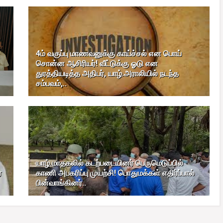
4ம் வகுப்பு மாணவனுக்கு காய்ச்சல் என பொய்
சொன்ன ஆசிரியர்! வீட்டுக்கு ஓடு என
துரத்தியடித்த அதிபர், யாழ்.அராலியில் நடந்த
சம்பவம்,..
யாழ்.மாதகலில் கடற்படையினர் பெருமெடுப்பில்
்
காணி அபகரிப்பு முயற்சி! பொதுமக்கள் எதிர்ப்பால்
பின்வாங்கினர்..