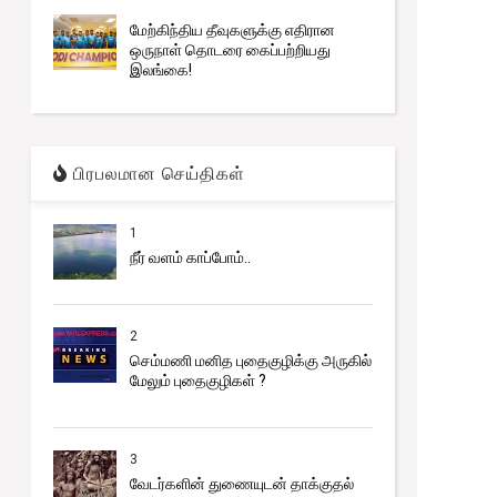
மேற்கிந்திய தீவுகளுக்கு எதிரான
ஒருநாள் தொடரை கைப்பற்றியது
இலங்கை!
Trending
நிர்ணயிக்கப்பட்ட திகதிகளில் பரீட்சைகள்
நடைபெறும் - ஆணையாளர் நாயகம்
பிரபலமான செய்திகள்
1
நீர் வளம் காப்போம்..
2
செம்மணி மனித புதைகுழிக்கு அருகில்
மேலும் புதைகுழிகள் ?
3
வேடர்களின் துணையுடன் தாக்குதல்