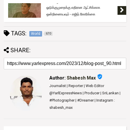
Trending
'கரன்தெனிய ராஜு' இலங்கை அழைத்து வரப்பட்டார்
TAGS:
World
670
SHARE:
verified_user
Author:
Shabesh Max
Journalist | Reporter | Web Editor
@YarlExpressNews | Producer | SriLankan |
#Photographer | #Dreamer | Instagram :
shabesh_max