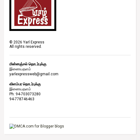
©
2026
Yarl Express
All rights reserved.
மின்னஞ்சல் தொடர்புக்கு
இணையதளம்
yarlexpressweb@gmail.com
விளம்பர தொடர்புக்கு
இணையதளம்
Ph: 94-703073280
94-778746463