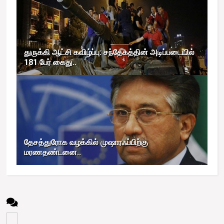
துருக்கி ஆட்சி கவிழ்ப்பு: சந்தேகத்தின் அடிப்படையில்
181 பேர் கைது..
தேசத்துரோக வழக்கில் முஷாரஃப்பிற்கு
மரணதண்டனை..