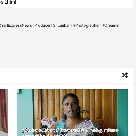
 @YarlExpressNews | Producer | SriLankan | #Photographer | #Dreamer |
நம்பிக்கையில்லா பிரேரணையில் அரசுக்கு எதிராக