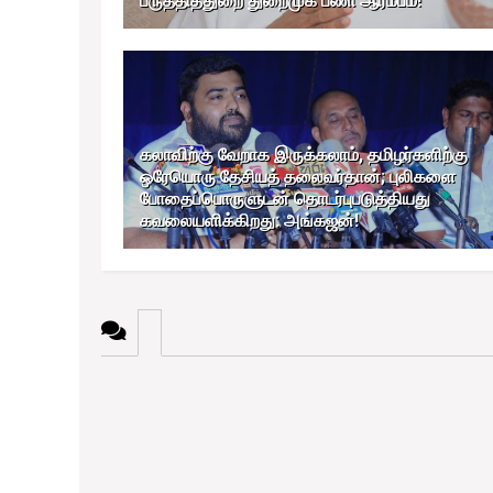
பருத்தித்துறை துறைமுக பணி ஆரம்பம்!
கலாவிற்கு வேறாக இருக்கலாம், தமிழர்களிற்கு
ஒரேயொரு தேசியத் தலைவர்தான்; புலிகளை
போதைப்பொருளுடன் தொடர்புபடுத்தியது
கவலையளிக்கிறது: அங்கஜன்!