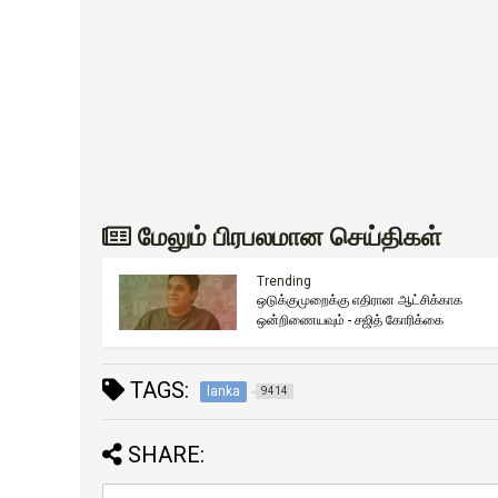
மேலும் பிரபலமான செய்திகள்
Trending
ஒடுக்குமுறைக்கு எதிரான ஆட்சிக்காக
ுது!
ஒன்றிணையவும் - சஜித் கோரிக்கை
TAGS:
lanka
9414
SHARE: