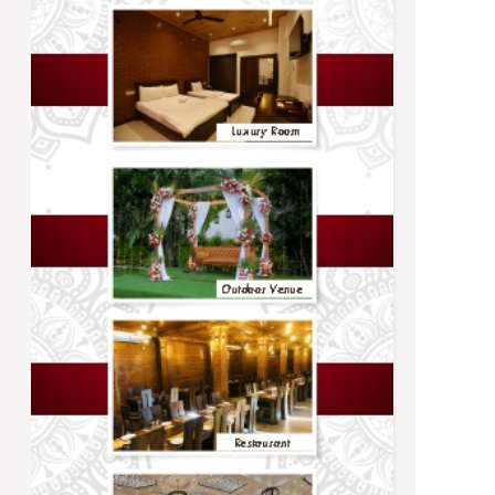
Trending
நிர்ணயிக்கப்பட்ட திகதிகளில் பரீட்சைகள்
நடைபெறும் - ஆணையாளர் நாயகம்