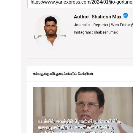
verified_user
Author:
Shabesh Max
Journalist | Reporter | Web Editor
Instagram : shabesh_max
உங்களுக்கு பரிந்துரைக்கப்படும் செய்திகள்
வடக்கில் மைத்திரி 3 நாள் விஜயம்: மயிலிட்டி
துறைமுகம் திறப்பு, காணிகள் விடுவிப்பு,