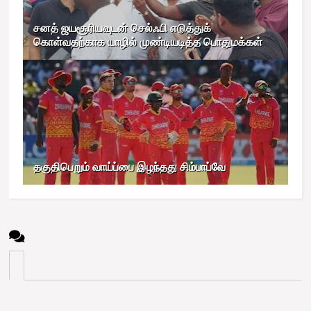
சனத் ஜயசூரியவுடன் செல்ஃபி எடுத்துக்
கொள்வதற்காக யாழில் முண்டியடித்த பொதுமக்கள்
தகுதிபெறும் வாய்ப்பை இழந்தது சிம்பாப்வே