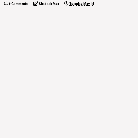
0 Comments
Shabesh Max
Tuesday, May 14