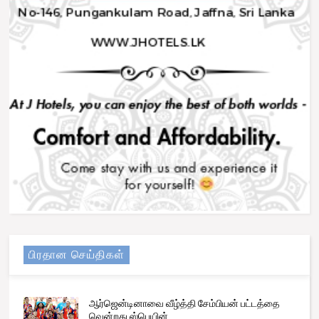
பிரதான செய்திகள்
ஆர்ஜென்டினாவை வீழ்த்தி சேம்பியன் பட்டத்தை
வென்றது ஸ்பெயின்