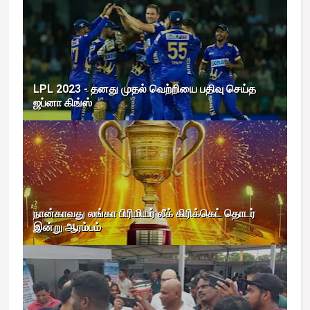
LPL 2023 - தனது முதல் வெற்றியை பதிவு செய்த
ஜப்னா கிங்ஸ்
நான்காவது லங்கா பிரிமியர் லீக் கிரிக்கெட் தொடர்
இன்று ஆரம்பம்