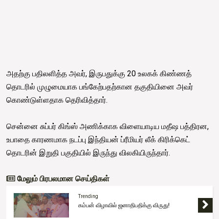
அதற்கு பதிலளித்த அவர், இருபதுக்கு 20 உலகக் கிண்ணத்
தொடரில் முழுமையாக பங்கேற்பதற்கான தகுதியினை அவர்
கொண்டுள்ளதாக தெரிவித்தார்.
சென்னை சுப்பர் கிங்ஸ் அணிக்காக விளையாடிய மதீஷ பத்திரன,
உபாதை காரணமாக நடப்பு இந்தியன் ப்ரீமியர் லீக் கிரிக்கெட்
தொடரின் இறுதி பகுதியில் இருந்து விலகியிருந்தார்.
மேலும் பிரபலமான செய்திகள்
Trending
ஒடுக்குமுறைக்கு எதிரான ஆட்சிக்காக
ஒன்றிணையவும் - சஜித் கோரிக்கை