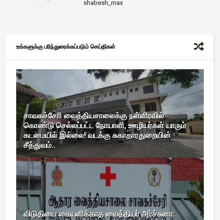
shabesh_max
உங்களுக்கு பரிந்துரைக்கப்படும் செய்திகள்
சாவகச்சோி வைத்தியசாலைக்கு நள்ளிரவில்
கொண்டு செல்லப்பட்ட நோயாளி, ஊழியர்கள் யாரும்
கடமையில் இல்லை! வடக்கு சுகாதாரதுறையின்
சீத்துவம்..
விடுதியை கையளிக்காத வைத்தியர் அர்ச்சுனா: