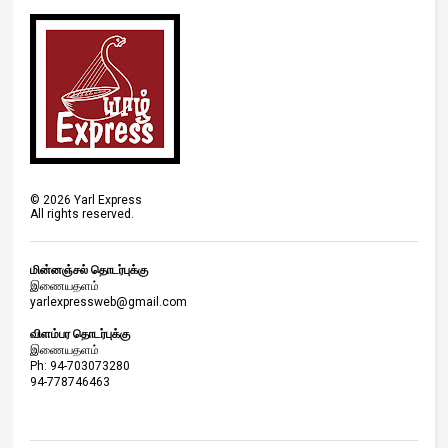
©
2026
Yarl Express
All rights reserved.
மின்னஞ்சல் தொடர்புக்கு
இணையதளம்
yarlexpressweb@gmail.com
விளம்பர தொடர்புக்கு
இணையதளம்
Ph: 94-703073280
94-778746463