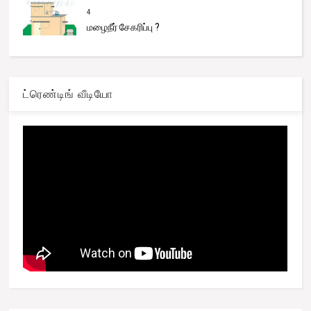
4
மழைநீர் சேகரிப்பு ?
ட்ரெண்டிங் வீடியோ