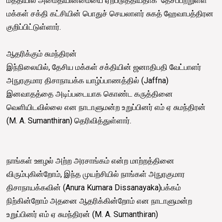
மத்தியில் அமைதியின்மையை ஏற்படுத்தியதாக தேசப்பற்றுள்ள
மக்கள் சக்தி கட்சியின் பொதுச் செயலாளர் சுகத் ஹேவாபத்திரன
குறிப்பிட்டுள்ளார்.
ஆதரிக்கும் சுமந்திரன்
இந்நிலையில், தேசிய மக்கள் சக்தியின் ஜனாதிபதி வேட்பாளர்
அநுரகுமார திசாநாயக்க யாழ்ப்பாணத்தில் (Jaffna)
இனவாதத்தை அடிப்படையாக கொண்ட கருத்தினை
வெளியிடவில்லை என நாடாளுமன்ற உறுப்பினர் எம் ஏ சுமந்திரன்
(M. A. Sumanthiran) தெரிவித்துள்ளார்.
நாங்கள் ஊழல் அற்ற அரசாங்கம் என்ற மாற்றத்தினை
விரும்புகின்றோம், இந்த முயற்சியில் நாங்கள் அநுரகுமார
திசாநாயக்கவின் (Anura Kumara Dissanayaka)பக்கம்
நிற்கின்றோம் அதனை ஆதரிக்கின்றோம் என நாடாளுமன்ற
உறுப்பினர் எம் ஏ சுமந்திரன் (M. A. Sumanthiran)