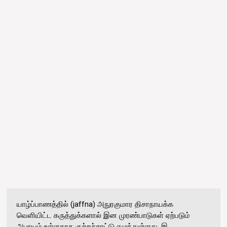
யாழ்ப்பாணத்தில் (jaffna) அநுரகுமார திசாநாயக்க
வெளியிட்ட கருத்துக்களால் இன முரண்பாடுகள் ஏற்படும்
அபாயம் உள்ளதாக குற்றச்சாட்டு எழுந்துள்ளது. இ...