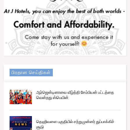
பிரதான செய்திகள்
ஆர்ஜென்டினாவை வீழ்த்தி சேம்பியன் பட்டத்தை
வென்றது ஸ்பெயின்
தெஹிவளை பகுதியில் சற்றுமுன்னர் துப்பாக்கிச்
சூடு