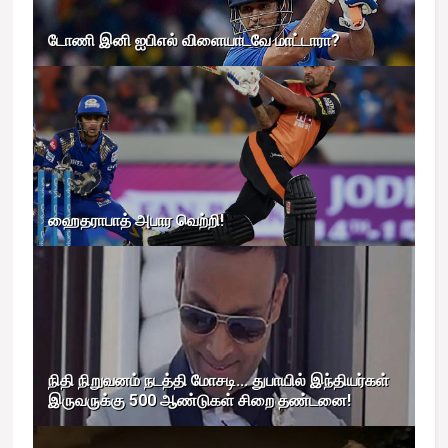
டோணி இனி ஐபிஎல் விளையாடவே மாட்டாரா?
ஹைதராபாத் அபார வெற்றி!
நிதி நிறுவனம் நடத்தி மோசடி... துபாயில் இந்தியர்கள்
இருவருக்கு 500 ஆண்டுகள் சிறை தண்டனை!