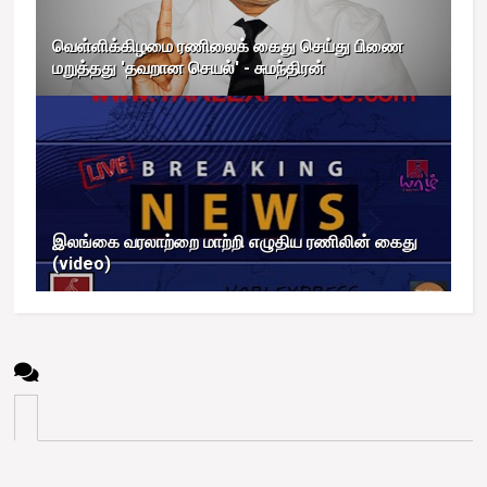
வெள்ளிக்கிழமை ரணிலைக் கைது செய்து பிணை
மறுத்தது 'தவறான செயல்' - சுமந்திரன்
இலங்கை வரலாற்றை மாற்றி எழுதிய ரணிலின் கைது
(video)