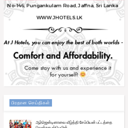
பிரதான செய்திகள்
ஆர்ஜென்டினாவை வீழ்த்தி சேம்பியன் பட்டத்தை
வென்றது ஸ்பெயின்