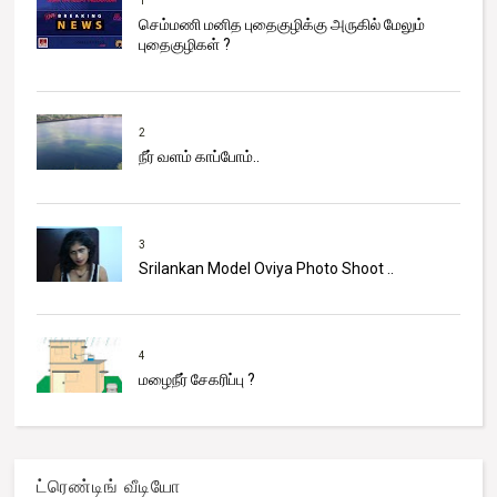
1
செம்மணி மனித புதைகுழிக்கு அருகில் மேலும்
புதைகுழிகள் ?
2
நீர் வளம் காப்போம்..
3
Srilankan Model Oviya Photo Shoot ..
4
மழைநீர் சேகரிப்பு ?
ட்ரெண்டிங் வீடியோ