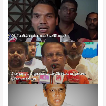
அரசியலில் நண்பர் யார்? எதிரி யார்?
சிறைவாசம் அனுபவிக்காமல் அரசியல் வாழ்க்கை
பூரணமடையாது