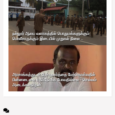
நல்லூர் ஆலய வளாகத்தில் பொதுமக்களுக்கும்
பொலீசாருக்கும் இடையில் முறுகல் நிலை ..
அரசாங்கத்துடன் பேச்சுவார்த்தை மேற்கொள்வதில்
பின்னடைவை எதிர்நோக்க போவதில்லை - செல்வம்
அடைக்கலநாதன்