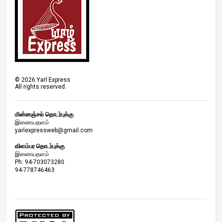
©
2026
Yarl Express
All rights reserved.
மின்னஞ்சல் தொடர்புக்கு
இணையதளம்
yarlexpressweb@gmail.com
விளம்பர தொடர்புக்கு
இணையதளம்
Ph: 94-703073280
94-778746463