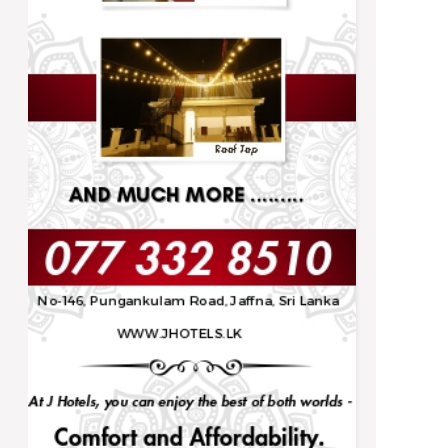
Trending
நிர்ணயிக்கப்பட்ட திகதிகளில் பரீட்சைகள்
நடைபெறும் - ஆணையாளர் நாயகம்