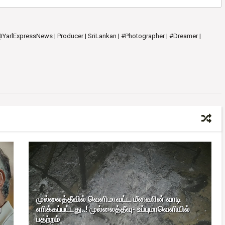
 @YarlExpressNews | Producer | SriLankan | #Photographer | #Dreamer |
முல்லைத்தீவில் வெளிமாவட்ட மீனவாின் வாடி
ு
எாிக்கப்பட்டது..! முல்லைத்தீவு- உப்புமாவெளியில்
பதற்றம்