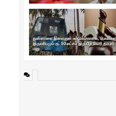
துன்னாலை இளைஞன் சுட்டுக்கொலை; பொலிஸார
இருவரிடமும் ரூ. 50 லட்சம் இழப்பீடு கோரி தாயார்
மனு