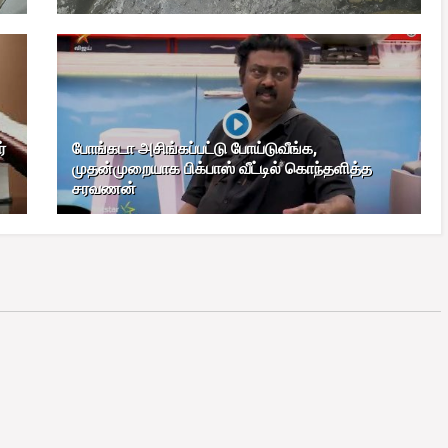
்
போங்கடா அசிங்கப்பட்டு போய்டுவீங்க,
முதன்முறையாக பிக்பாஸ் வீட்டில் கொந்தளித்த
சரவணன்