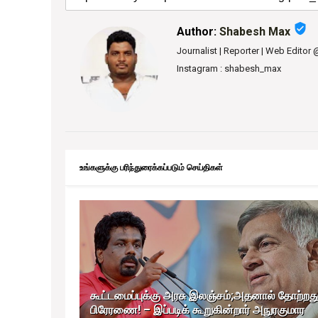
verified_user
Author:
Shabesh Max
Journalist | Reporter | Web Editor
Instagram : shabesh_max
உங்களுக்கு பரிந்துரைக்கப்படும் செய்திகள்
கூட்டமைப்புக்கு அரசு இலஞ்சம்;அதனால் தோற்றத
பிரேரணை! – இப்படிக் கூறுகின்றார் அநுரகுமார