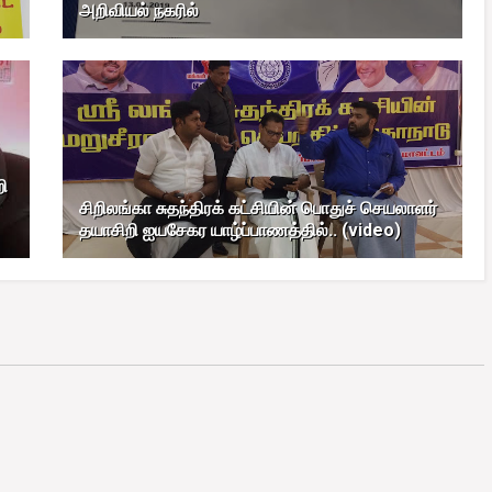
அறிவியல் நகரில்
ி
சிறிலங்கா சுதந்திரக் கட்சியின் பொதுச் செயலாளர்
தயாசிறி ஐயசேகர யாழ்ப்பாணத்தில்.. (video)