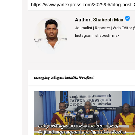
verified_user
Author:
Shabesh Max
Journalist | Reporter | Web Editor
Instagram : shabesh_max
உங்களுக்கு பரிந்துரைக்கப்படும் செய்திகள்
தமிழ் மக்களுடைய கலை கலாச்சாரத்தை
அழியவிடாது பாதுகாக்கும் நோக்கில் சுதேசிய