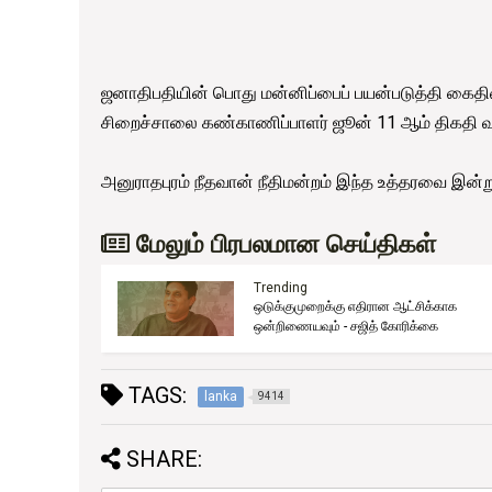
ஜனாதிபதியின் பொது மன்னிப்பைப் பயன்படுத்தி கைதிய
சிறைச்சாலை கண்காணிப்பாளர் ஜூன் 11 ஆம் திகதி வர
அனுராதபுரம் நீதவான் நீதிமன்றம் இந்த உத்தரவை இன்று 
மேலும் பிரபலமான செய்திகள்
Trending
ஒடுக்குமுறைக்கு எதிரான ஆட்சிக்காக
ுது!
ஒன்றிணையவும் - சஜித் கோரிக்கை
TAGS:
lanka
9414
SHARE: