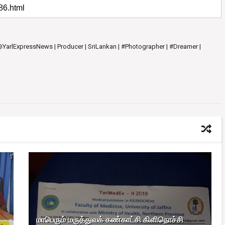
 @YarlExpressNews | Producer | SriLankan | #Photographer | #Dreamer |
மாபெரும் மருத்துவக் கண்காட்சி கிளிநொச்சி