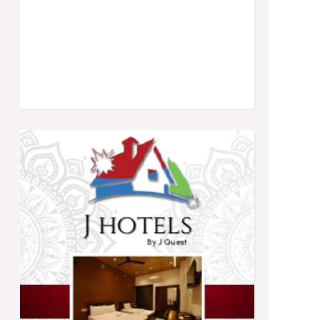
Trending
நிர்ணயிக்கப்பட்ட திகதிகளில் பரீட்சைகள்
நடைபெறும் - ஆணையாளர் நாயகம்