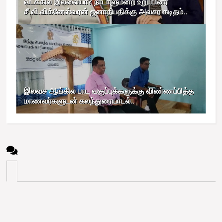
வடக்கில் இல்லையா? நாடாளுமன்ற உறுப்பினர்
சீ.வி.விக்னேஸ்வரன் ஜனாதிபதிக்கு அவசர கடிதம்..
இலவச ஆங்கில பாட வகுப்புக்களுக்கு விண்ணப்பித்த
மாணவர்களுடன் கலந்துரையாடல்..