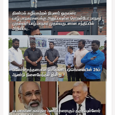
திண்மக் கழிவகற்றல் நிபுணர் ஒருவரை
யாழ்.மாநகரசபைக்கு அனுப்பவுள்ள ரொறன்டோ மாநகர
முதல்வர்! யாழ்.மாநகர முதல்வருடனான சந்திப்பில்
அறிவிப்பு..
மிலேச்சைத்தனமான செம்மணி படுகொலையின் 26ம்
ஆண்டு நினைவேந்தல் இன்று..!
வடமாகாண சுகாதார பணிப்பாளராகும் தகுதியுள்ளோர்