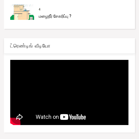
4
மழைநீர் சேகரிப்பு ?
ட்ரெண்டிங் வீடியோ