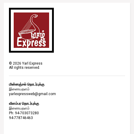
©
2026
Yarl Express
All rights reserved.
மின்னஞ்சல் தொடர்புக்கு
இணையதளம்
yarlexpressweb@gmail.com
விளம்பர தொடர்புக்கு
இணையதளம்
Ph: 94-703073280
94-778746463