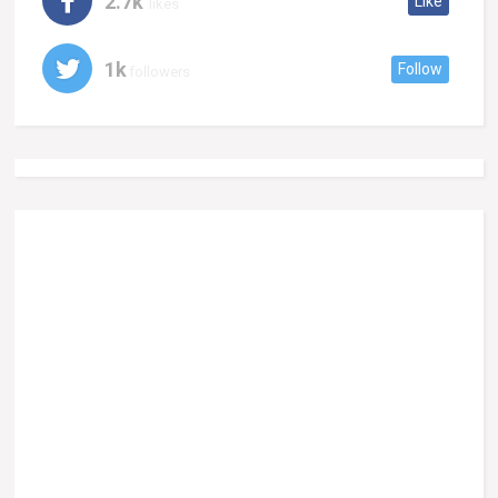
2.7k
Like
likes
1k
Follow
followers