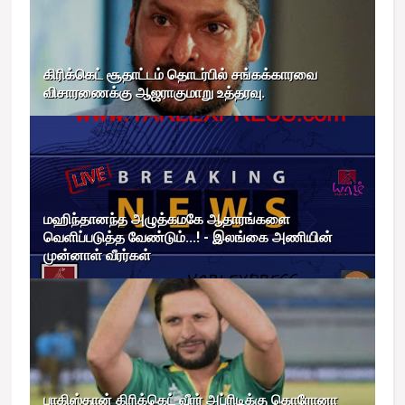
கிரிக்கெட் சூதாட்டம் தொடர்பில் சங்கக்காரவை
விசாரணைக்கு ஆஜராகுமாறு உத்தரவு.
மஹிந்தானந்த அழுத்கமகே ஆதாரங்களை
வெளிப்படுத்த வேண்டும்...! - இலங்கை அணியின்
முன்னாள் வீரர்கள்
பாகிஸ்தான் கிரிக்கெட் வீரர் அப்ரிடிக்கு கொரோனா