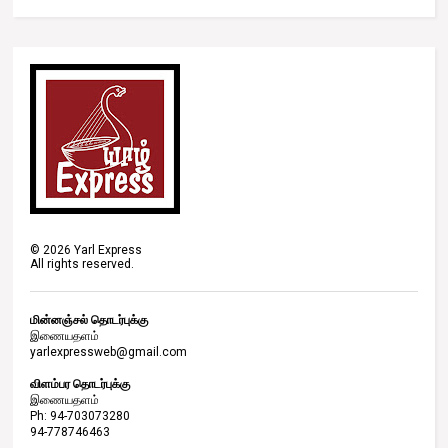
©
2026
Yarl Express
All rights reserved.
மின்னஞ்சல் தொடர்புக்கு
இணையதளம்
yarlexpressweb@gmail.com
விளம்பர தொடர்புக்கு
இணையதளம்
Ph: 94-703073280
94-778746463