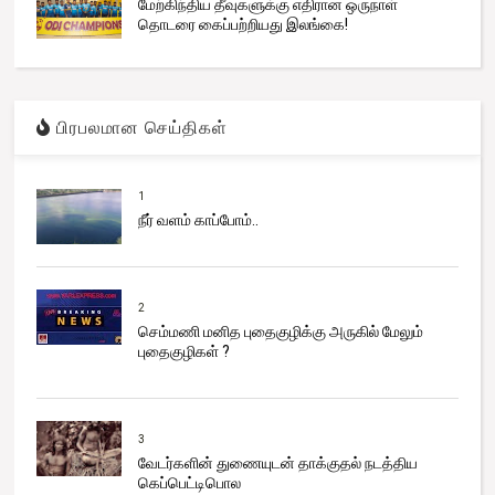
மேற்கிந்திய தீவுகளுக்கு எதிரான ஒருநாள்
தொடரை கைப்பற்றியது இலங்கை!
பிரபலமான செய்திகள்
1
நீர் வளம் காப்போம்..
2
செம்மணி மனித புதைகுழிக்கு அருகில் மேலும்
புதைகுழிகள் ?
3
வேடர்களின் துணையுடன் தாக்குதல் நடத்திய
கெப்பெட்டிபொல