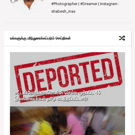
#Photographer | #Dreamer | Instagram :
shabesh_max
உங்களுக்கு பரிந்துரைக்கப்படும் செய்திகள்
சட்டவிரோதமாக பிரான்ஸ் செல்ல முற்பட்ட 46
இலங்கையர்கள் நாடு கடத்தப்பட்டனர்!