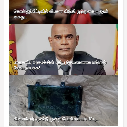
கொள்ளுப்பிட்டியில் விபசார விடுதி முற்றுகை – ஐவர்
கைது..
பாதுகாப்பு அமைச்சின் புதிய செயலாளராக மஹேஷ்
சேனாநாயக்க!
கிளைமோர் குண்டு ஒன்று பொலிஸாரால் மீட்பு...