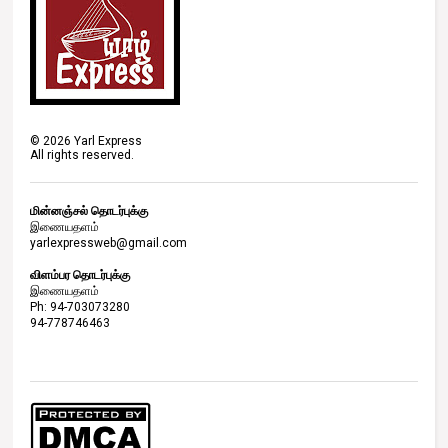
©
2026
Yarl Express
All rights reserved.
மின்னஞ்சல் தொடர்புக்கு
இணையதளம்
yarlexpressweb@gmail.com
விளம்பர தொடர்புக்கு
இணையதளம்
Ph: 94-703073280
94-778746463