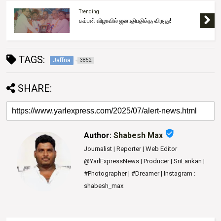
Trending
கம்பன் விழாவில் ஜனாதிபதிக்கு விருது!
TAGS:
Jaffna
3852
SHARE:
verified_user
Author:
Shabesh Max
Journalist | Reporter | Web Editor
@YarlExpressNews | Producer | SriLankan |
#Photographer | #Dreamer | Instagram :
shabesh_max