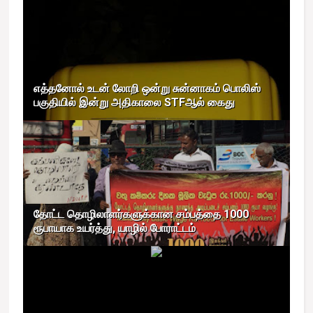
எத்தனோல் உடன் லோறி ஒன்று சுன்னாகம் பொலிஸ்
பகுதியில் இன்று அதிகாலை STFஆல் கைது
தோட்ட தொழிலாளர்களுக்கான சம்பத்தை 1000
ரூபாயாக உயர்த்து, யாழில் போராட்டம்