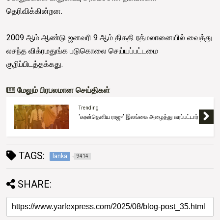
தெரிவிக்கின்றன.
2009 ஆம் ஆண்டு ஜனவரி 9 ஆம் திகதி ரத்மலானையில் வைத்து
லசந்த விக்ரமதுங்க படுகொலை செய்யப்பட்டமை
குறிப்பிடத்தக்கது.
மேலும் பிரபலமான செய்திகள்
Trending
'கரன்தெனிய ராஜு' இலங்கை அழைத்து வரப்பட்டார்
TAGS:
lanka
9414
SHARE: