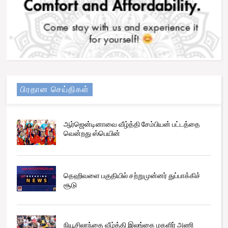
பிரதான செய்திகள்
ஆர்ஜென்டினாவை வீழ்த்தி சேம்பியன் பட்டத்தை
வென்றது ஸ்பெயின்
தெஹிவளை பகுதியில் சற்றுமுன்னர் துப்பாக்கிச்
சூடு
நியூசிலாந்தை வீழ்த்தி இலங்கை மகளிர் அணி